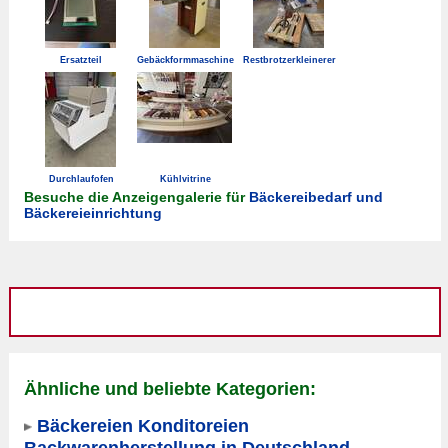
Ersatzteil
Gebäckformmaschine
Restbrotzerkleinerer
Durchlaufofen
Kühlvitrine
Besuche die Anzeigengalerie für
Bäckereibedarf und
Bäckereieinrichtung
Ähnliche und beliebte Kategorien:
Bäckereien Konditoreien
Backwarenherstellung in Deutschland