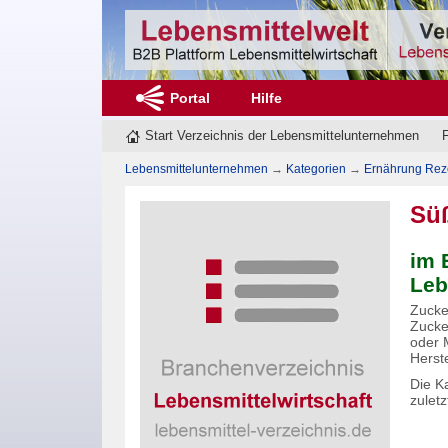
Portal
Hilfe
Start Verzeichnis der Lebensmittelunternehmen
F
Lebensmittelunternehmen
→
Kategorien
→
Ernährung Rez
Sü
im 
Leb
Zucke
Zucke
oder 
Herst
Die Ka
zulet