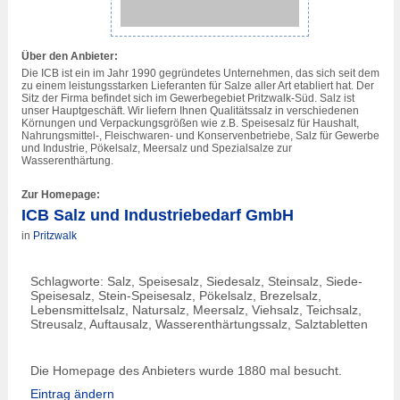
Über den Anbieter:
Die ICB ist ein im Jahr 1990 gegründetes Unternehmen, das sich seit dem
zu einem leistungsstarken Lieferanten für Salze aller Art etabliert hat. Der
Sitz der Firma befindet sich im Gewerbegebiet Pritzwalk-Süd. Salz ist
unser Hauptgeschäft. Wir liefern Ihnen Qualitätssalz in verschiedenen
Körnungen und Verpackungsgrößen wie z.B. Speisesalz für Haushalt,
Nahrungsmittel-, Fleischwaren- und Konservenbetriebe, Salz für Gewerbe
und Industrie, Pökelsalz, Meersalz und Spezialsalze zur
Wasserenthärtung.
Zur Homepage:
ICB Salz und Industriebedarf GmbH
in
Pritzwalk
Schlagworte: Salz, Speisesalz, Siedesalz, Steinsalz, Siede-
Speisesalz, Stein-Speisesalz, Pökelsalz, Brezelsalz,
Lebensmittelsalz, Natursalz, Meersalz, Viehsalz, Teichsalz,
Streusalz, Auftausalz, Wasserenthärtungssalz, Salztabletten
Die Homepage des Anbieters wurde 1880 mal besucht.
Eintrag ändern