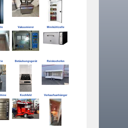
ile
Vakuumierer
Minikühlzelle
ie
Betäubungsgerät
Reiskochofen
chine
Kochfeld
Verkaufsanhänger