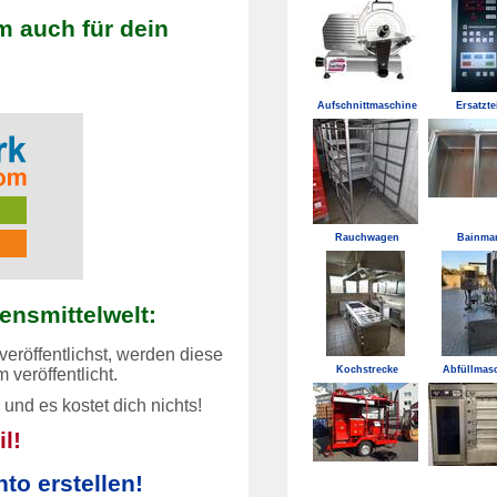
m auch für dein
Aufschnittmaschine
Ersatzte
Rauchwagen
Bainmar
bensmittelwelt:
eröffentlichst, werden diese
Kochstrecke
Abfüllmas
om
veröffentlicht.
n und es
kostet dich nichts!
l!
to erstellen!