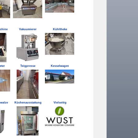
chine
Vakuumierer
Kühltheke
ter
Teigpresse
Kesselwagen
walze
Küchenausstattung
Vielseitig