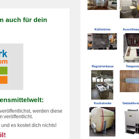
m auch für dein
Kühlvitrine
Ausrollmas
Registrierkasse
Temperme
bensmittelwelt:
Kochstrecke
Gebäckform
eröffentlichst, werden diese
om
veröffentlicht.
n und es
kostet dich nichts!
l!