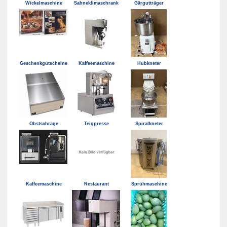
Wickelmaschine
Sahneklimaschrank
Gärgutträger
Geschenkgutscheine
Kaffeemaschine
Hubkneter
Obstschräge
Teigpresse
Spiralkneter
Kaffeemaschine
Restaurant
Sprühmaschine