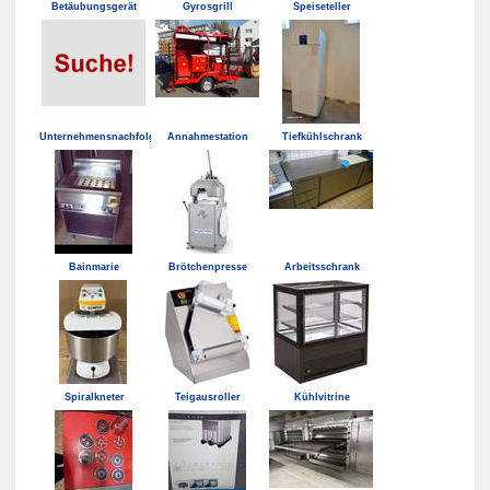
Betäubungsgerät
Gyrosgrill
Speiseteller
Unternehmensnachfolge
Annahmestation
Tiefkühlschrank
Bainmarie
Brötchenpresse
Arbeitsschrank
Spiralkneter
Teigausroller
Kühlvitrine