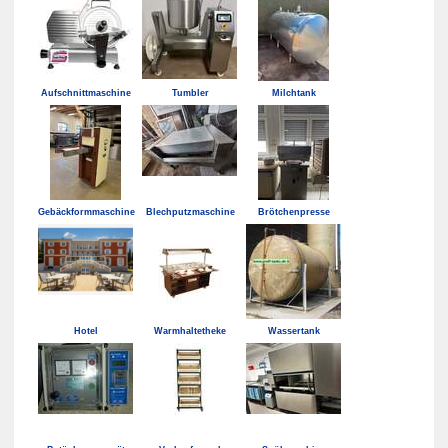
Aufschnittmaschine
Tumbler
Milchtank
Gebäckformmaschine
Blechputzmaschine
Brötchenpresse
Hotel
Warmhaltetheke
Wassertank