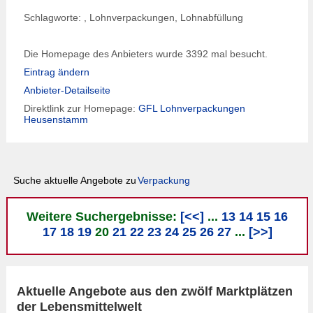
Schlagworte: , Lohn
verpackung
en, Lohnabfüllung
Die Homepage des Anbieters wurde 3392 mal besucht.
Eintrag ändern
Anbieter-Detailseite
Direktlink zur Homepage:
GFL Lohn
verpackung
en
Heusenstamm
Suche aktuelle Angebote zu
Verpackung
Weitere Suchergebnisse:
[<<]
...
13
14
15
16
17
18
19
20
21
22
23
24
25
26
27
...
[>>]
Aktuelle Angebote aus den zwölf Marktplätzen
der Lebensmittelwelt