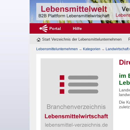
Portal
Hilfe
Start Verzeichnis der Lebensmittelunternehmen
F
Lebensmittelunternehmen
→
Kategorien
→
Landwirtschaft
Dir
im 
Leb
Landw
landw
Die Ka
zulet