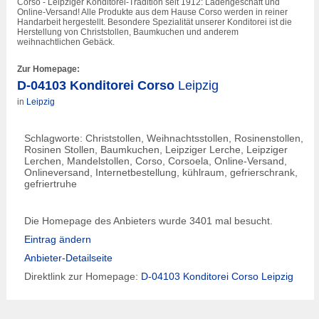
Corso -
Leipzig
er Konditorei-Tradition seit 1912: Ladengeschäft und
Online-Versand! Alle Produkte aus dem Hause Corso werden in reiner
Handarbeit hergestellt. Besondere Spezialität unserer Konditorei ist die
Herstellung von Christstollen, Baumkuchen und anderem
weihnachtlichen Gebäck.
Zur Homepage:
D-04103 Konditorei Corso
Leipzig
in
Leipzig
Schlagworte: Christstollen, Weihnachtsstollen, Rosinenstollen,
Rosinen Stollen, Baumkuchen,
Leipzig
er Lerche,
Leipzig
er
Lerchen, Mandelstollen, Corso, Corsoela, Online-Versand,
Onlineversand, Internetbestellung, kühlraum, gefrierschrank,
gefriertruhe
Die Homepage des Anbieters wurde 3401 mal besucht.
Eintrag ändern
Anbieter-Detailseite
Direktlink zur Homepage:
D-04103 Konditorei Corso
Leipzig