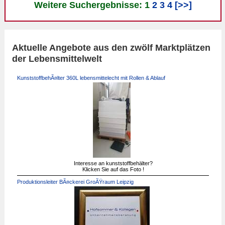
Weitere Suchergebnisse: 1
2
3
4
[>>]
Aktuelle Angebote aus den zwölf Marktplätzen
der Lebensmittelwelt
KunststoffbehÃ¤lter 360L lebensmittelecht mit Rollen & Ablauf
Interesse an kunststoffbehälter?
Klicken Sie auf das Foto !
Produktionsleiter BÃ¤ckerei GroÃŸraum Leipzig