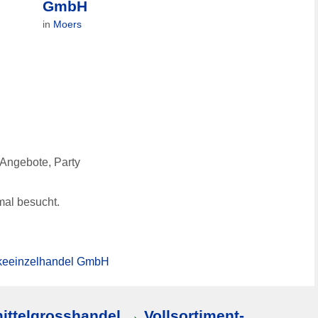
GmbH
in
Moers
 Angebote, Party
al besucht.
nkeeinzelhandel GmbH
ittelgrosshandel
→
Vollsortiment-