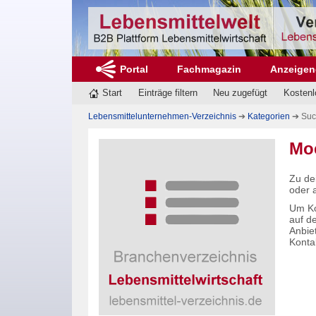
Portal
Fachmagazin
Anzeigen
Start
Einträge filtern
Neu zugefügt
Kostenl
Lebensmittelunternehmen-Verzeichnis
➔
Kategorien
➔ Suc
Moe
Zu de
oder 
Um Ko
auf d
Anbiet
Konta